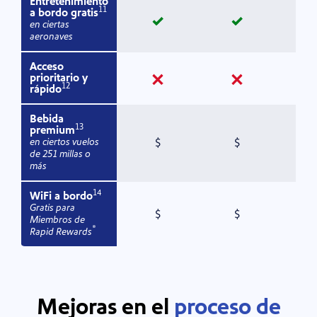
Entretenimiento
11
a bordo gratis
sí
sí
en ciertas
aeronaves
Acceso
no
no
prioritario y
12
rápido
Bebida
13
premium
Con cargo
Con cargo
en ciertos vuelos
$
$
de 251 millas o
más
14
WiFi a bordo
Gratis para
Con cargo
Con cargo
$
$
Miembros de
®
Rapid Rewards
Mejoras en el
proceso de