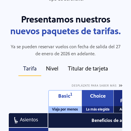
Presentamos nuestros
nuevos paquetes de tarifas.
Ya se pueden reservar vuelos con fecha de salida del 27
de enero de 2026 en adelante.
Tarifa
Nivel
Titular de tarjeta
DESPLÁZATE PARA SABER MÁS
1
Basic
Choice
Cho
Pref
En este cuadro se comparan todos nuestros beneficios de tarif
Viaja por menos
La más elegida
Acceso
Asientos
Beneficios de asien