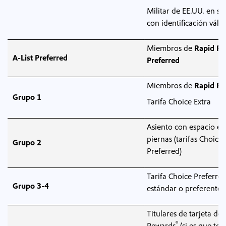
Militar de EE.UU. en ser
con identificación váli
Miembros de
Rapid Re
A-List Preferred
Preferred
Miembros de
Rapid Re
Grupo 1
Tarifa Choice Extra
Asiento con espacio ext
piernas (tarifas Choice
Grupo 2
Preferred)
Tarifa Choice Preferred
Grupo 3-4
estándar o preferentes
Titulares de tarjeta de
®