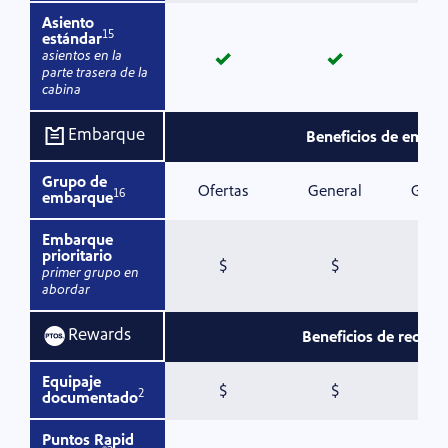
Asiento
15
estándar
sí
sí
asientos en la
parte trasera de la
cabina
Embarque
Beneficios de emba
Grupo de
Ofertas
General
Grup
16
embarque
Embarque
prioritario
Con cargo
Con cargo
$
$
primer grupo en
abordar
Rewards
Beneficios de recom
Equipaje
Con cargo
Con cargo
$
$
2
documentado
Puntos Rapid