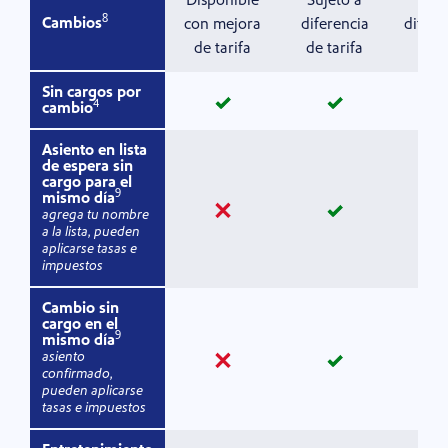
8
Cambios
con mejora
diferencia
difere
de tarifa
de tarifa
ta
Sin cargos por
sí
sí
4
cambio
Asiento en lista
de espera sin
cargo para el
9
mismo día
no
sí
agrega tu nombre
a la lista, pueden
aplicarse tasas e
impuestos
Cambio sin
cargo en el
9
mismo día
asiento
no
sí
confirmado,
pueden aplicarse
tasas e impuestos