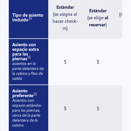
Estándar
Pref
Estándar
(se asigna al
(o cu
Tipo de asiento
(se elige
al
15
incluido
hacer check-
asi
reservar
)
in)
está
Asiento con
espacio extra
para las
15
piernas
Con cargo
Con cargo
$
$
asientos en la
parte delantera de
la cabina y filas de
salida
Asiento
15
preferente
Asientos con
espacio estándar
Con cargo
Con cargo
$
$
para las piernas,
cerca de la parte
delantera de la
cabina