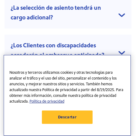
¿La selección de asiento tendrá un
cargo adicional?
¿Los Clientes con discapacidades
accederán al embarque anticipado?
Nosotros y terceros utilizamos cookies y otras tecnologías para
analizar el tráfico y el uso del sitio, personalizar el contenido y los
¿Southwest ofrecerá embarque
anuncios, y mejorar nuestros sitios y servicios. También hemos
actualizado nuestra Política de privacidad a partir del 8/19/2025. Para
prioritario?
obtener más información, consulte nuestra política de privacidad
actualizada.
Política de privacidad
Descartar
¿Qué beneficios de embarque
tendrán los titulares del Pase para