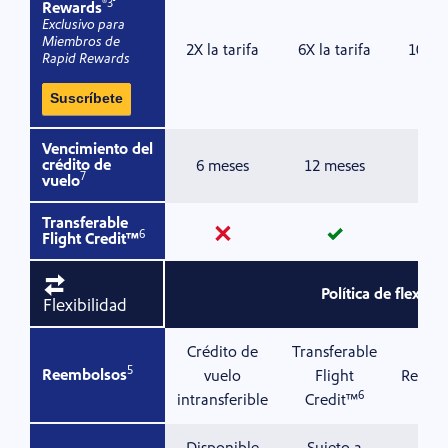
®
3
Rewards
Exclusivo para
Miembros de
2X la tarifa
6X la tarifa
10X la
Rapid Rewards
Suscríbete
Vencimiento del
crédito de
6 meses
12 meses
12 
7
vuelo
Transferable
no
sí
6
Flight Credit™
Política de flexibil
Flexibilidad
Crédito de
Transferable
5
Reembolsos
vuelo
Flight
Reemb
6
intransferible
Credit™
Disponible
Sujeto a
Suj