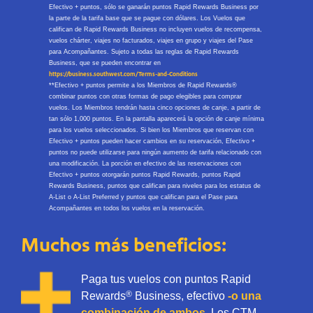
Efectivo + puntos, sólo se ganarán puntos Rapid Rewards Business por
la parte de la tarifa base que se pague con dólares. Los Vuelos que
califican de Rapid Rewards Business no incluyen vuelos de recompensa,
vuelos chárter, viajes no facturados, viajes en grupo y viajes del Pase
para Acompañantes. Sujeto a todas las reglas de Rapid Rewards
Business, que se pueden encontrar en
https://business.southwest.com/Terms-and-Conditions
**Efectivo + puntos permite a los Miembros de Rapid Rewards®
combinar puntos con otras formas de pago elegibles para comprar
vuelos. Los Miembros tendrán hasta cinco opciones de canje, a partir de
tan sólo 1,000 puntos. En la pantalla aparecerá la opción de canje mínima
para los vuelos seleccionados. Si bien los Miembros que reservan con
Efectivo + puntos pueden hacer cambios en su reservación, Efectivo +
puntos no puede utilizarse para ningún aumento de tarifa relacionado con
una modificación. La porción en efectivo de las reservaciones con
Efectivo + puntos otorgarán puntos Rapid Rewards, puntos Rapid
Rewards Business, puntos que califican para niveles para los estatus de
A-List o A-List Preferred y puntos que califican para el Pase para
Acompañantes en todos los vuelos en la reservación.​
Muchos más beneficios:
Paga tus vuelos con puntos Rapid
®
Rewards
Business, efectivo
-o una
combinación de ambos.
Los CTM