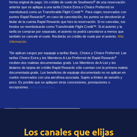
forma original de pago. Un crédito de vuelo de Southwest
de una reservación
®
anterior que se aplique a una tarifa Choice Extra o Choice Preferred se
reembolsará como un Transferable Flight Credit™. Para viajes reservados con
puntos Rapid Rewards
, en caso de cancelación, los puntos se devolverán al
®
titular de la cuenta Rapid Rewards que hizo la reservación. Si no cancelas, tus
fondos se reembolsarán como Transferable Flight Credit™. Si el asiento y la
tarifa se compran por separado, el asiento no podrá cancelarse a menos que
también se cancele el vuelo. Recibirás un crédito de vuelo por el asiento.
Más
información
.
Se aplican cargos por equipaje a tarifas Basic, Choice y Choice Preferred. Las
3
tarifas Choice Extra y los Miembros A-List Preferred de Rapid Rewards
®
reciben dos maletas documentadas gratis. Los Miembros de A-List y los
titulares de tarjeta de crédito Rapid Rewards sólo cuentan con la primera maleta
documentada gratis. Los beneficios de equipaje documentado no se aplican en
vuelos reservados con una aerolínea asociada. Sujeto a límites de tamaño y
peso. Es posible que se apliquen otras concesiones, prestaciones o
excepciones.
Más información
.
Los canales que elijas