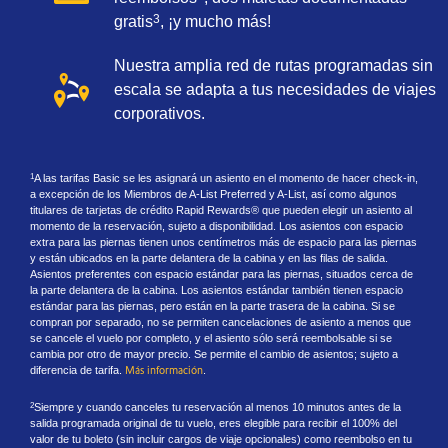
3
gratis
, ¡y mucho más!
Nuestra amplia red de rutas programadas sin
escala se adapta a tus necesidades de viajes
corporativos.
A las tarifas Basic se les asignará un asiento en el momento de hacer check-in,
1
a excepción de los Miembros de A-List Preferred y A-List, así como algunos
titulares de tarjetas de crédito Rapid Rewards® que pueden elegir un asiento al
momento de la reservación, sujeto a disponibilidad. Los asientos con espacio
extra para las piernas tienen unos centímetros más de espacio para las piernas
y están ubicados en la parte delantera de la cabina y en las filas de salida.
Asientos preferentes con espacio estándar para las piernas, situados cerca de
la parte delantera de la cabina. Los asientos estándar también tienen espacio
estándar para las piernas, pero están en la parte trasera de la cabina. Si se
compran por separado, no se permiten cancelaciones de asiento a menos que
se cancele el vuelo por completo, y el asiento sólo será reembolsable si se
cambia por otro de mayor precio. Se permite el cambio de asientos; sujeto a
diferencia de tarifa.
Más información
.​
Siempre y cuando canceles tu reservación al menos 10 minutos antes de la
2
salida programada original de tu vuelo, eres elegible para recibir el 100% del
valor de tu boleto (sin incluir cargos de viaje opcionales) como reembolso en tu